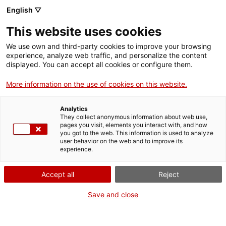
English ▽
Men
This website uses cookies
AMOS I
We use own and third-party cookies to improve your browsing
experience, analyze web traffic, and personalize the content
TREBALLADORS
displayed. You can accept all cookies or configure them.
More information on the use of cookies on this website.
Al començament del segle XX l’embranzida
Analytics
They collect anonymous information about web use,
industrial a Catalunya va requerir de molta mà
pages you visit, elements you interact with, and how
you got to the web. This information is used to analyze
d’obra, cosa que provocà l’
emigració
de molta
user behavior on the web and to improve its
experience.
població pagesa del camp per establir-se als
nuclis
industrials
de Barcelona, Badalona, Sabadell,
Accept all
Reject
Terrassa i Manresa, de manera que aquestes ciutats
Save and close
van incrementar molt ràpidament la seva població i
es van convertir en les més poblades de Catalunya