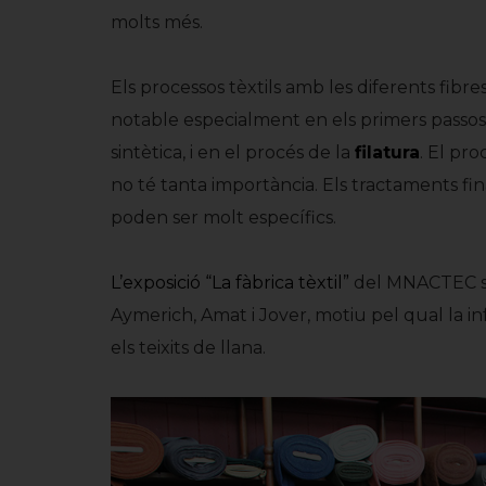
molts més.
Els processos tèxtils amb les diferents fibre
notable especialment en els primers passos
sintètica, i en el procés de la
filatura
. El pr
no té tanta importància. Els tractaments fin
SATGE
LES MÀQUINES
poden ser molt específics.
dor
El Batuar
L’exposició “La fàbrica tèxtil”
del MNACTEC se 
Aymerich, Amat i Jover, motiu pel qual la in
els teixits de llana.