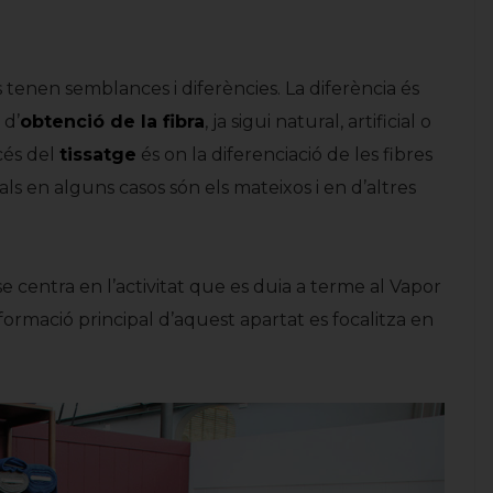
s tenen semblances i diferències. La diferència és
 d’
obtenció de la fibra
, ja sigui natural, artificial o
océs del
tissatge
és on la diferenciació de les fibres
als en alguns casos són els mateixos i en d’altres
EL TISSATGE
El teler de garrot
centra en l’activitat que es duia a terme al Vapor
formació principal d’aquest apartat es focalitza en