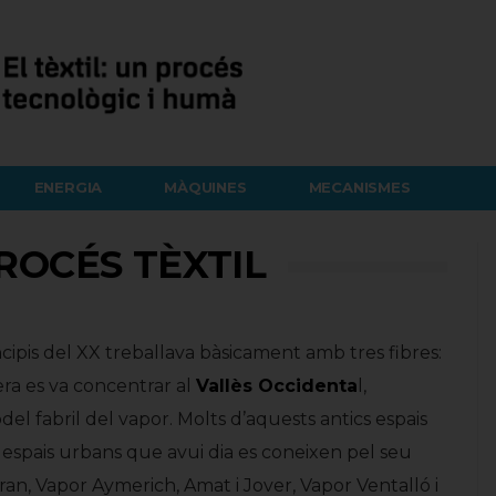
ENERGIA
MÀQUINES
MECANISMES
ROCÉS TÈXTIL
rincipis del XX treballava bàsicament amb tres fibres:
nera es va concentrar al
Vallès Occidenta
l,
del fabril del vapor. Molts d’aquests antics espais
n espais urbans que avui dia es coneixen pel seu
an, Vapor Aymerich, Amat i Jover, Vapor Ventalló i