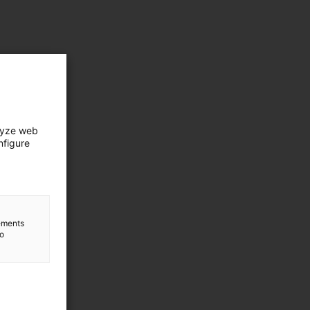
lyze web
nfigure
lements
to