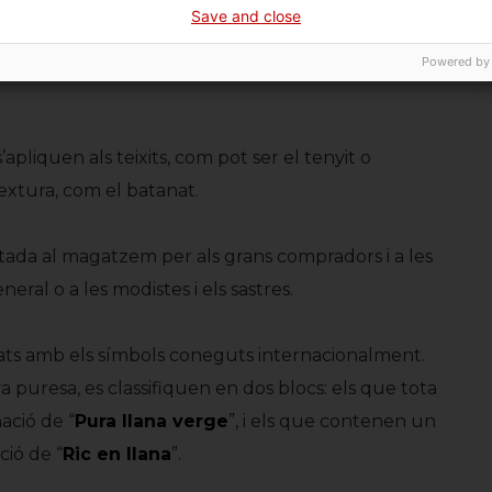
Save and close
ue, amb el moviment incansable dels seus
al preparar l’ordit, les bitlles, els lliços… tot un
Powered by
apliquen als teixits, com pot ser el tenyit o
textura, com el batanat.
ada al magatzem per als grans compradors i a les
eral o a les modistes i els sastres.
tats amb els símbols coneguts internacionalment.
a puresa, es classifiquen en dos blocs: els que tota
ació de “
Pura llana verge
”, i els que contenen un
ió de “
Ric en llana
”.