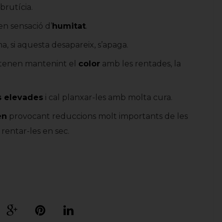
brutícia.
n sensació d’
humitat
.
, si aquesta desapareix, s’apaga.
retenen mantenint el
color
amb les rentades, la
s elevades
i cal planxar-les amb molta cura.
en
provocant reduccions molt importants de les
rentar-les en sec.