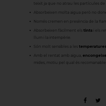
teixit ja que no atrau les partícules de 
Absorbeixen molta aigua però no done
Només cremen en presència de la flama
Absorbeixen fàcilment els
tints
i els 
llum i la intempèrie.
Són molt sensibles a les
temperature
Amb el rentat amb aigua,
encongeix
mides, motiu pel qual és recomanable 