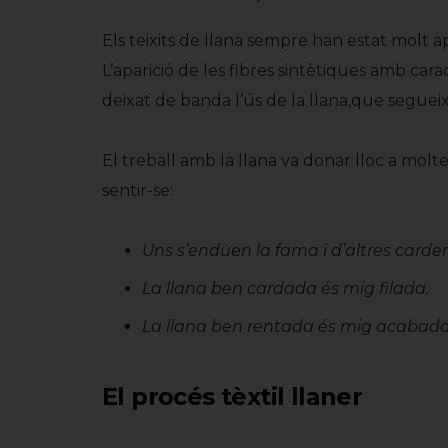
Els teixits de llana sempre han estat molt ap
L’aparició de les fibres sintètiques amb cara
deixat de banda l’ús de la llana,que segueix 
El treball amb la llana va donar lloc a molt
sentir-se:
Uns s’enduen la fama i d’altres carden
La llana ben cardada és mig filada.
La llana ben rentada és mig acabada
El procés tèxtil llaner