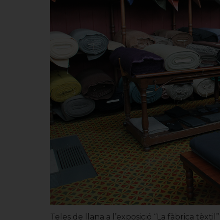
Teles de llana a l’exposició “La fàbrica tèxt