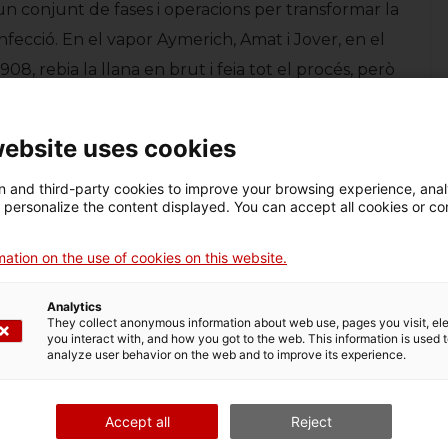
un conjunt de fases i operacions per transformar la
confecció. En el vapor Aymerich, Amat i Jover, en el
8, rebia la llana en brut i feia tot el procés, però
atura es va portar a Fígols (Berguedà).
website uses cookies
 and third-party cookies to improve your browsing experience, ana
d personalize the content displayed. You can accept all cookies or co
ation on the use of cookies on this website.
ga un conjunt d’operacions complexes realitzades
Analytics
 treballadores.
They collect anonymous information about web use, pages you visit, e
you interact with, and how you got to the web. This information is used 
analyze user behavior on the web and to improve its experience.
x de la llana prèviament netejada per obtenir un
Accept all
Reject