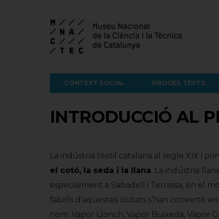
CONTEXT SOCIAL
PROCÉS TÈXTIL
INTRODUCCIÓ AL P
La indústria tèxtil catalana al segle XIX i p
el cotó, la seda i la llana
. La indústria lla
especialment a Sabadell i Terrassa, en el mo
fabrils d’aquestes ciutats s’han convertit e
nom: Vapor Llonch, Vapor Buixeda, Vapor Gr