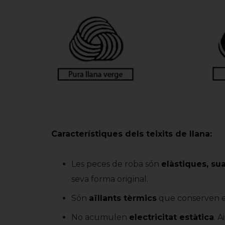
Característiques dels teixits de llana:
Les peces de roba són
elàstiques, su
seva forma original.
Són
aïllants tèrmics
que conserven el 
No acumulen
electricitat estàtica
. 