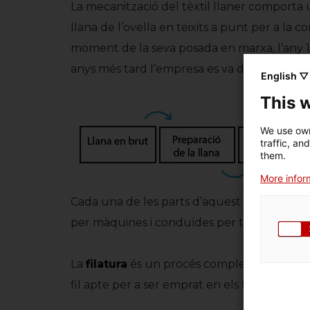
La mecanització del tèxtil llaner comporta 
llana de l’ovella en teixits a punt per a la 
moment de la seva posada en marxa, l’any 190
anys més tard l’empresa es va dividir i la fil
English ▽
This 
We use own
traffic, an
them.
More inform
Cada una de les parts d’aquest procés ama
per màquines i conduïdes per treballadors i
La
filatura
és un procés complex que partei
fil apte per a ser emprat en els telers.