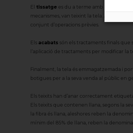
El
tissatge
es du a terme amb els telers q
mecanismes, van teixint la tela. Abans, però, c
conjunt d’operacions prèvies.
Els
acabats
són els tractaments finals que s’
l’aplicació de tractaments per modificar la 
Finalment, la tela és emmagatzemada i port
botigues per a la seva venda al públic en gen
Els teixits han d’anar correctament etique
Els teixits que contenen llana, segons la sev
la fibra és llana, aleshores reben la denomin
mínim del 85% de llana, reben la denominac