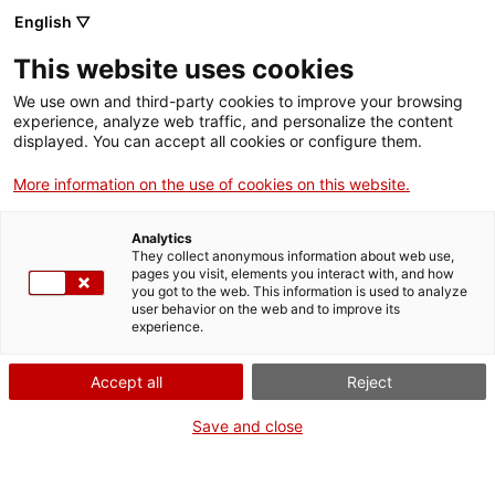
English ▽
Men
This website uses cookies
POLÍTICA DE COOKIES
We use own and third-party cookies to improve your browsing
experience, analyze web traffic, and personalize the content
displayed. You can accept all cookies or configure them.
More information on the use of cookies on this website.
Política de cookies
Analytics
They collect anonymous information about web use,
Una
cookie
es un pequeño fichero de texto que se
pages you visit, elements you interact with, and how
you got to the web. This information is used to analyze
almacena en su navegador cuando visita casi
user behavior on the web and to improve its
experience.
cualquier página web. Su utilidad es que la web sea
capaz de recordar su visita cuando vuelva a navegar
Accept all
Reject
por esa página. Las
cookies
suelen almacenar
Save and close
información de carácter técnico, preferencias
personales, personalización de contenidos,